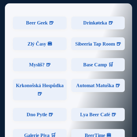
Beer Geek 🍺
Drinkøteka 🍺
Zlý Časy 🍔
Sibeeria Tap Room 🍺
Myslíš? 🍺
Base Camp 🛒
Krkonošská Hospůdka
Automat Matuška 🍺
🍺
Dno Pytle 🍺
Lya Beer Café 🍺
Galerie Piva 🛒
BeerTime 🍔