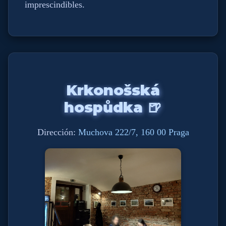
imprescindibles.
Krkonošská
hospůdka 🍺
Dirección:
Muchova 222/7, 160 00 Praga