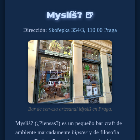
Myslíš? 🍺
Dirección:
Skořepka 354/3, 110 00 Praga
Bar de cerveza artesanal Myslíš en Praga.
Myslíš? (¿Piensas?) es un pequeño bar craft de
ambiente marcadamente
hipster
y de filosofía