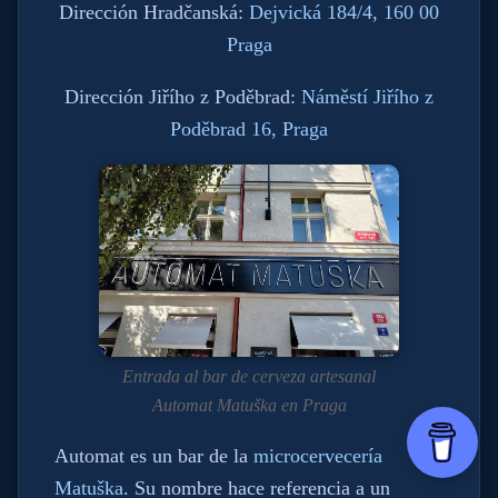
Dirección Hradčanská:
Dejvická 184/4, 160 00
Praga
Dirección Jiřího z Poděbrad:
Náměstí Jiřího z
Poděbrad 16, Praga
Entrada al bar de cerveza artesanal
Automat Matuška en Praga
Automat es un bar de la
microcervecería
Matuška
. Su nombre hace referencia a un